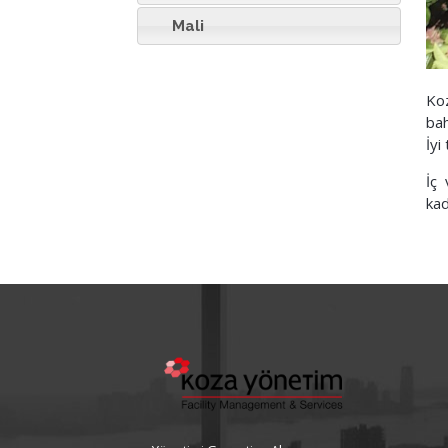
Mali
Koz
bah
İyi
İç 
kad