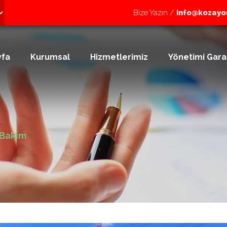
Bize Yazın /
info@kozayo
yfa
Kurumsal
Hizmetlerimiz
Yönetimi Gara
Bakım