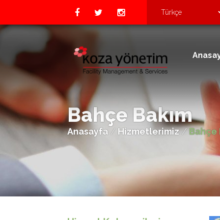
Anasa
Bahçe Bakım
Anasayfa
/
Hizmetlerimiz
/
Bahçe 