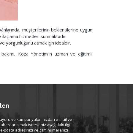
kânlarında, müşterilerinin beklentilerine uygun
e ilaçlama hizmetleri sunmaktadır.
 ve yorgunluğunu atmak için idealdir.
nli bakımı, Koza Yönetim'in uzman ve eğitimli
ten
uyuru ve kampanyalarımızdan e-mail ve
haberdar olmak isterseniz aşağıdaki ilgili
 e-posta adresinizi ve gsm numaranızı