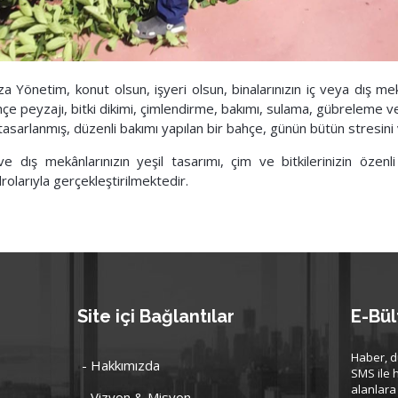
a Yönetim, konut olsun, işyeri olsun, binalarınızın iç veya dış me
çe peyzajı, bitki dikimi, çimlendirme, bakımı, sulama, gübreleme v
 tasarlanmış, düzenli bakımı yapılan bir bahçe, günün bütün stresini
ve dış mekânlarınızın yeşil tasarımı, çim ve bitkilerinizin öze
rolarıyla gerçekleştirilmektedir.
Site içi Bağlantılar
E-Bül
Haber, d
- Hakkımızda
SMS ile 
alanlara
- Vizyon & Misyon