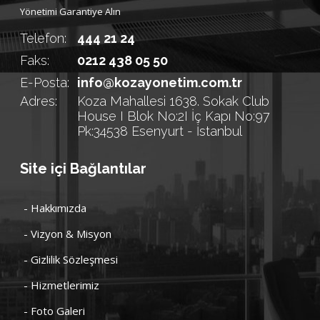
Yönetimi Garantiye Alın
Telefon:
444 21 24
Faks:
0212 438 05 50
E-Posta:
info@kozayonetim.com.tr
Adres:
Koza Mahallesi 1638. Sokak Club
House I Blok No:2I İç Kapı No:97
Pk:34538 Esenyurt - İstanbul
Site içi Bağlantılar
- Hakkımızda
- Vizyon & Misyon
- Gizlilik Sözleşmesi
- Hizmetlerimiz
- Foto Galeri